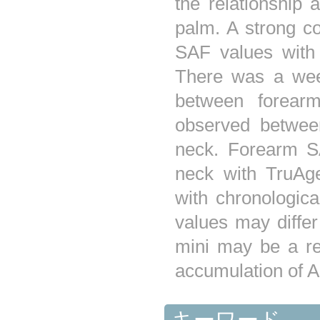
the relationship
palm. A strong c
SAF values with
There was a week
between forear
observed betwe
neck. Forearm S
neck with TruAge
with chronologic
values may diffe
mini may be a rel
accumulation of 
キーワード