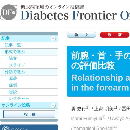
論 文
原 著
記事
記事一覧
形式で選ぶ
前腕・首・手の
論文
の評価比較
スライド
分類で選ぶ
Relationship 
原著
in the forear
症例
総説
レクチャー
オンライン投稿
1)
1)
勇 史行
/
上家 明美
/
冨田
1)
Isami Fumiyuki
/
Uwaya A
4)
/
Yamagishi Sho-ichi
ログイン