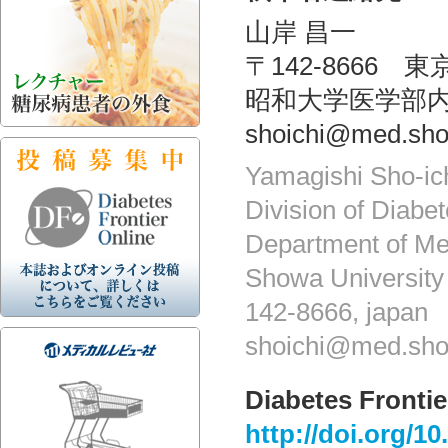
山岸 昌一
〒142-8666 
昭和大学医学部
shoichi@med.sho
Yamagishi Sho-ic
Division of Diabe
Department of Me
Showa University
142-8666, japan
shoichi@med.sho
Diabetes Frontie
http://doi.org/1