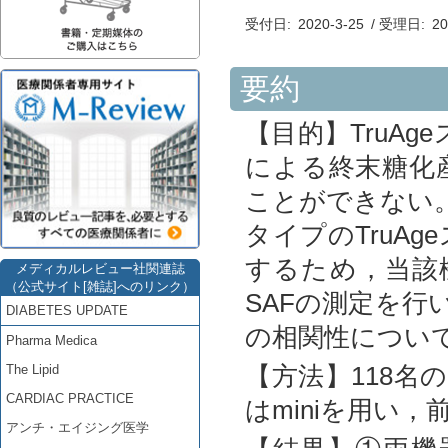
受付日
:
2020-3-25
/
受理日
:
20
要約
【目的】TruA
による終末糖化
ことができない
タイプのTruAg
するため，当該
メディカルレビュー社関連誌
（公式サイト[雑誌]へのリンク）
SAFの測定を行
DIABETES UPDATE
の相関性につい
Pharma Medica
【方法】118名
The Lipid
CARDIAC PRACTICE
はminiを用い
アンチ・エイジング医学