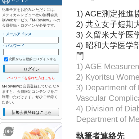
記事全文をお読みいただくには、
1) AGE測定推進
メディカルレビュー社の無料会員
制Webサービス「M-Review」への
2) 共立女子短期
会員登録・ログインが必要です。
3) 久留米大学
・メールアドレス
4) 昭和大学医
・パスワード
門
次回から自動的にログインする
1) AGE Measurem
2) Kyoritsu Wome
パスワードを忘れた方はこちら
3) Department of 
M-Reviewに会員登録していただき
ますと、会員限定コンテンツをご
Vascular Complica
利用いただけます。ぜひご登録く
ださい。
4) Division of Di
Department of Me
執筆者連絡先