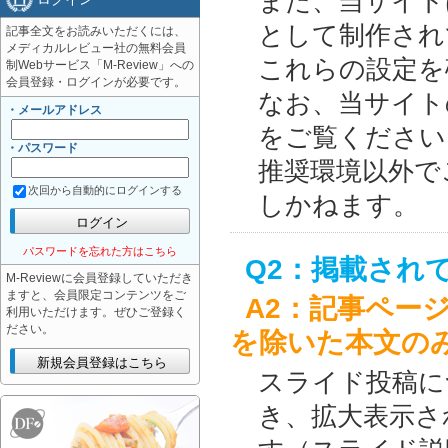
また、当サイトは、
として制作され
記事全文をお読みいただくには、
メディカルレビュー社の無料会員
これらの設定を
制Webサービス「M-Review」への
会員登録・ログインが必要です。
なお、当サイト
・メールアドレス
をご覧ください
・パスワード
推奨環境以外で
次回から自動的にログインする
しかねます。
パスワードを忘れた方はこちら
Q2：掲載され
M-Reviewに会員登録していただき
ますと、会員限定コンテンツをご
A2：記事ペー
利用いただけます。ぜひご登録く
ださい。
を除いた本文の
スライド投稿に
き、拡大表示さ