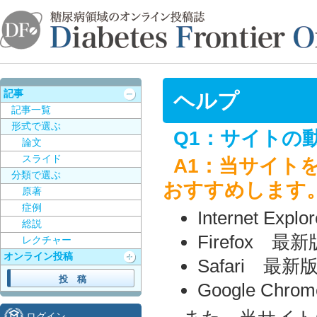
記事
ヘルプ
記事一覧
形式で選ぶ
Q1：サイトの
論文
スライド
A1：当サイト
分類で選ぶ
おすすめします
原著
症例
Internet Exp
総説
Firefox 最新
レクチャー
オンライン投稿
Safari 最新
Google Chr
ログイン