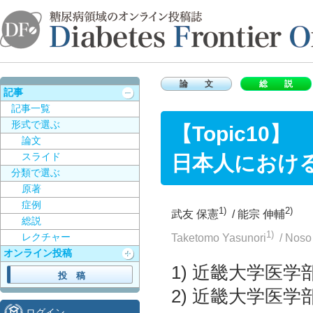
論 文
総 説
記事
記事一覧
形式で選ぶ
【Topic10】
論文
スライド
日本人におけ
分類で選ぶ
原著
症例
1)
2)
武友 保憲
/
能宗 伸輔
総説
1)
レクチャー
Taketomo Yasunori
/
Noso
オンライン投稿
1) 近畿大学医
2) 近畿大学医
ログイン