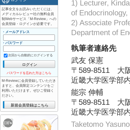
1) Lecturer, Kind
記事全文をお読みいただくには、
of Endocrinology
メディカルレビュー社の無料会員
制Webサービス「M-Review」への
2) Associate Prof
会員登録・ログインが必要です。
Department of En
・メールアドレス
・パスワード
執筆者連絡先
次回から自動的にログインする
武友 保憲
〒589-8511 
パスワードを忘れた方はこちら
近畿大学医学部
M-Reviewに会員登録していただき
ますと、会員限定コンテンツをご
能宗 伸輔
利用いただけます。ぜひご登録く
ださい。
〒589-8511 
近畿大学医学部
Taketomo Yasuno